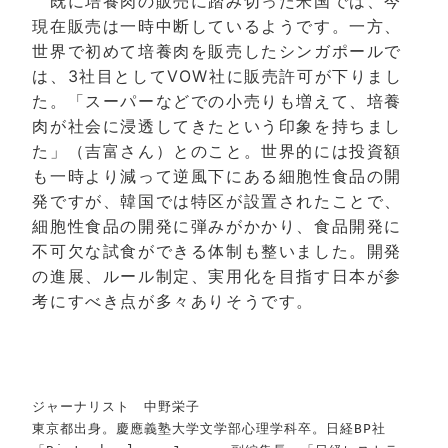
既に培養肉の販売に踏み切った米国では、今
現在販売は一時中断しているようです。一方、
世界で初めて培養肉を販売したシンガポールで
は、3社目としてVOW社に販売許可が下りまし
た。「スーパーなどでの小売りも増えて、培養
肉が社会に浸透してきたという印象を持ちまし
た」（吉富さん）とのこと。世界的には投資額
も一時より減って逆風下にある細胞性食品の開
発ですが、韓国では特区が設置されたことで、
細胞性食品の開発に弾みがかかり、食品開発に
不可欠な試食ができる体制も整いました。開発
の進展、ルール制定、実用化を目指す日本が参
考にすべき点が多々ありそうです。
ジャーナリスト　中野栄子
東京都出身。慶應義塾大学文学部心理学科卒。日経BP社