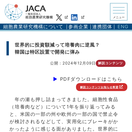
メニュー
細胞農業研究機構について
参画企業
連携団体
ENG
世界的に投資額減って培養肉に逆風？
韓国は特区設置で開発に弾み
公開：2024年12月09日
解説コンテンツ
▶︎
PDFダウンロードはこちら
解説コンテンツお知らせ希望
年の瀬も押し詰まってきました。細胞性食品
（培養肉など）について1年を振り返ってみる
と、米国の一部の州や欧州の一部の国で禁止令
が検討されるなどして、実用化にブレーキがか
かったように感じる面がありました。世界的に