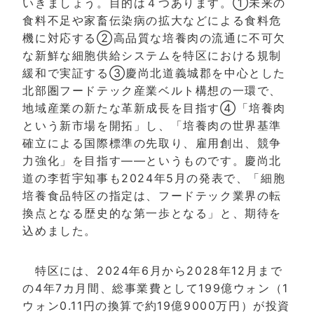
いきましょう。目的は４つあります。①未来の
食料不足や家畜伝染病の拡大などによる食料危
機に対応する②高品質な培養肉の流通に不可欠
な新鮮な細胞供給システムを特区における規制
緩和で実証する③慶尚北道義城郡を中心とした
北部圏フードテック産業ベルト構想の一環で、
地域産業の新たな革新成長を目指す④「培養肉
という新市場を開拓」し、「培養肉の世界基準
確立による国際標準の先取り、雇用創出、競争
力強化」を目指す――というものです。慶尚北
道の李哲宇知事も2024年5月の発表で、「細胞
培養食品特区の指定は、フードテック業界の転
換点となる歴史的な第一歩となる」と、期待を
込めました。
特区には、2024年6月から2028年12月まで
の4年7カ月間、総事業費として199億ウォン（1
ウォン0.11円の換算で約19億9000万円）が投資