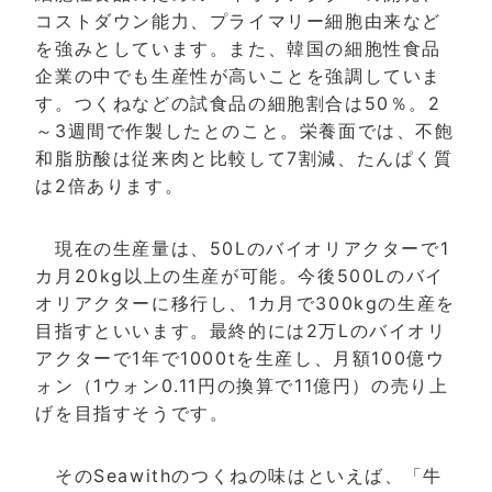
コストダウン能力、プライマリー細胞由来など
を強みとしています。また、韓国の細胞性食品
企業の中でも生産性が高いことを強調していま
す。つくねなどの試食品の細胞割合は50％。2
～3週間で作製したとのこと。栄養面では、不飽
和脂肪酸は従来肉と比較して7割減、たんぱく質
は2倍あります。
現在の生産量は、50Lのバイオリアクターで1
カ月20kg以上の生産が可能。今後500Lのバイ
オリアクターに移行し、1カ月で300kgの生産を
目指すといいます。最終的には2万Lのバイオリ
アクターで1年で1000tを生産し、月額100億ウ
ォン（1ウォン0.11円の換算で11億円）の売り上
げを目指すそうです。
そのSeawithのつくねの味はといえば、「牛