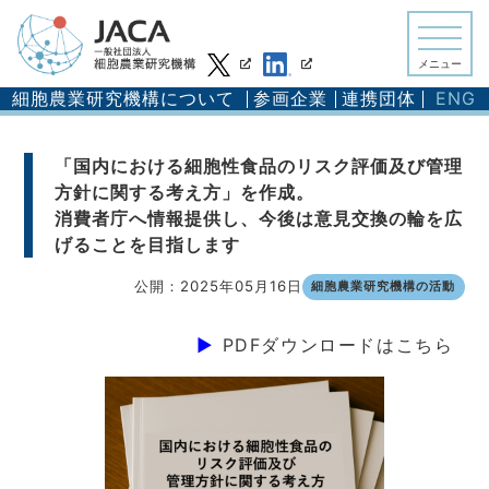
メニュー
細胞農業研究機構について
参画企業
連携団体
ENG
「国内における細胞性食品のリスク評価及び管理
方針に関する考え方」を作成。
消費者庁へ情報提供し、今後は意見交換の輪を広
げることを目指します
公開：2025年05月16日
細胞農業研究機構の活動
▶︎
PDFダウンロードはこちら