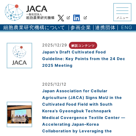
メニュー
細胞農業研究機構について
参画企業
連携団体
ENG
2025/12/29
解説コンテンツ
Japan’s Draft Cultivated Food
Guideline: Key Points from the 24 Dec
2025 Meeting
2025/12/12
Japan Association for Cellular
Agriculture (JACA) Signs MoU in the
Cultivated Food Field with South
Korea’s Gyeongbuk Technopark
Medical Covergence Textile Center —
Accelerating Japan–Korea
Collaboration by Leveraging the